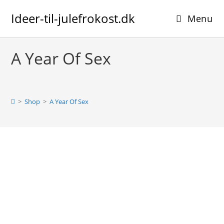
Skip
Ideer-til-julefrokost.dk
to
Menu
content
A Year Of Sex
>
Shop
>
A Year Of Sex