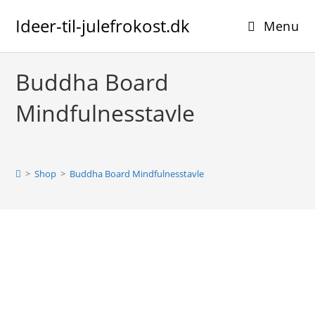
Skip
Ideer-til-julefrokost.dk
to
Menu
content
Buddha Board
Mindfulnesstavle
>
Shop
>
Buddha Board Mindfulnesstavle