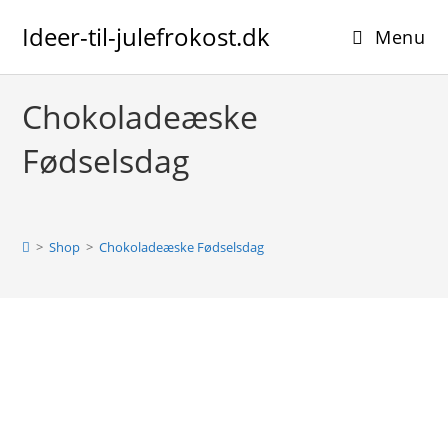
Skip
Ideer-til-julefrokost.dk
to
Menu
content
Chokoladeæske
Fødselsdag
>
Shop
>
Chokoladeæske Fødselsdag