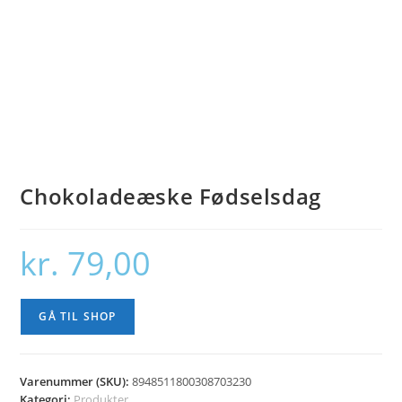
Chokoladeæske Fødselsdag
kr.
79,00
GÅ TIL SHOP
Varenummer (SKU):
8948511800308703230
Kategori:
Produkter