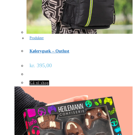
Produkter
Kølerygsæk – Outlust
kr.
395,00
Gå til shop