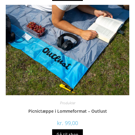
Produkter
Picnictæppe i Lommeformat – Outlust
kr.
99,00
Gå til shop