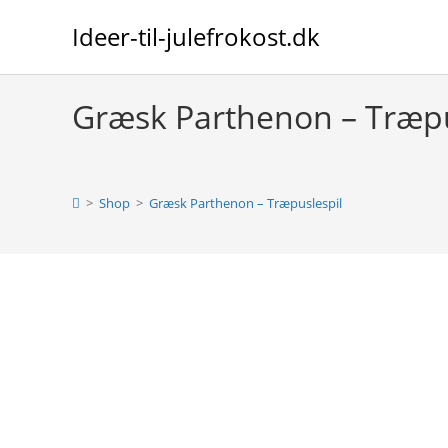
Skip
Ideer-til-julefrokost.dk
to
content
Græsk Parthenon – Træpu
>
Shop
>
Græsk Parthenon – Træpuslespil