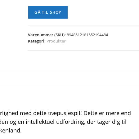
GÅ TIL SHOP
Varenummer (SKU):
8948512181552194484
Kategori:
Produkter
lighed med dette træpuslespil! Dette er mere end
en og en intellektuel udfordring, der tager dig til
ækenland.