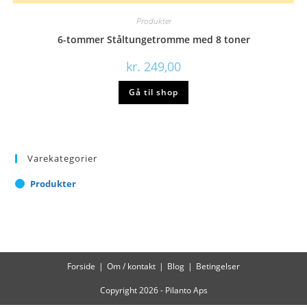
Produkter
6-tommer Ståltungetromme med 8 toner
kr.
249,00
Gå til shop
Varekategorier
Produkter
Forside
Om / kontakt
Blog
Betingelser
Copyright 2026 - Pilanto Aps