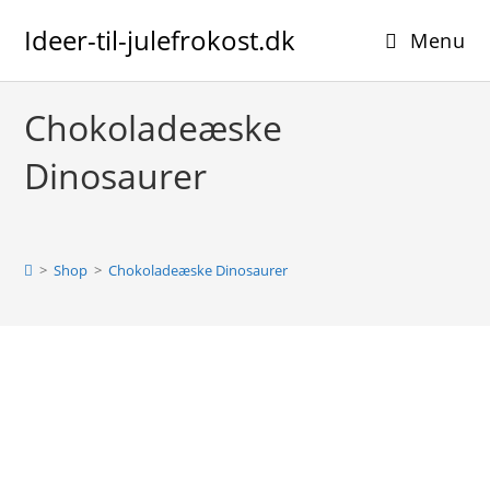
Skip
Ideer-til-julefrokost.dk
to
Menu
content
Chokoladeæske
Dinosaurer
>
Shop
>
Chokoladeæske Dinosaurer