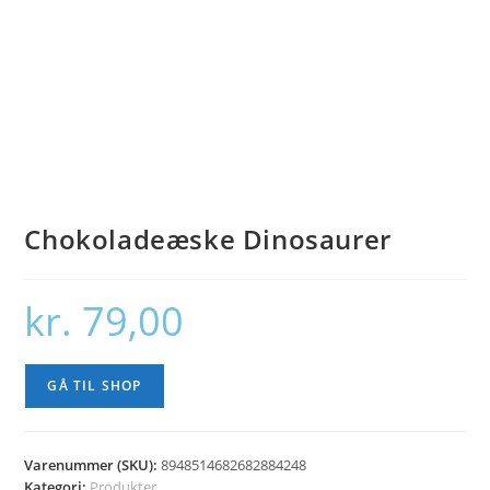
Chokoladeæske Dinosaurer
kr.
79,00
GÅ TIL SHOP
Varenummer (SKU):
8948514682682884248
Kategori:
Produkter