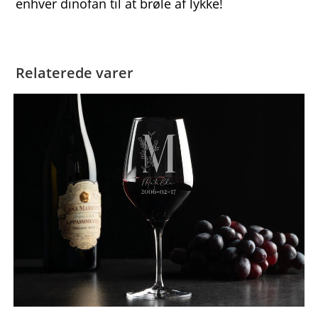
enhver dinofan til at brøle af lykke!
Relaterede varer