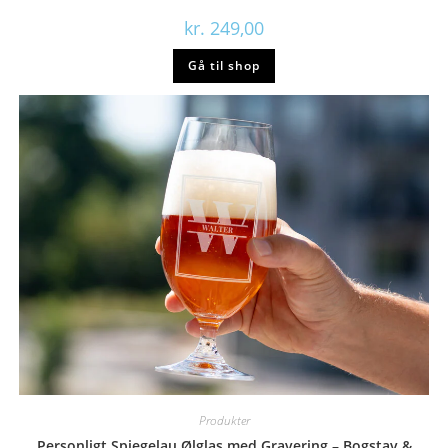
kr.
249,00
Gå til shop
Produkter
Personligt Spiegelau Ølglas med Gravering – Bogstav &