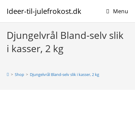
Skip
Ideer-til-julefrokost.dk
to
Menu
content
Djungelvrål Bland-selv slik
i kasser, 2 kg
>
Shop
>
Djungelvrål Bland-selv slik i kasser, 2 kg