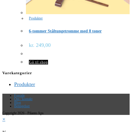
Produkter
6-tommer Ståltungetromme med 8 toner
kr.
249,00
Gå til shop
Varekategorier
Produkter
Forside
Om / kontakt
Blog
Betingelser
Copyright 2026 - Pilanto Aps
×