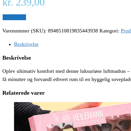
kr.
239,00
Gå til shop
Varenummer (SKU):
8948510819835443938
Kategori:
Prod
Beskrivelse
Beskrivelse
Oplev ultimativ komfort med denne luksuriøse luftmadras – de
få minutter og forvandl ethvert rum til en hyggelig soveplad
Relaterede varer