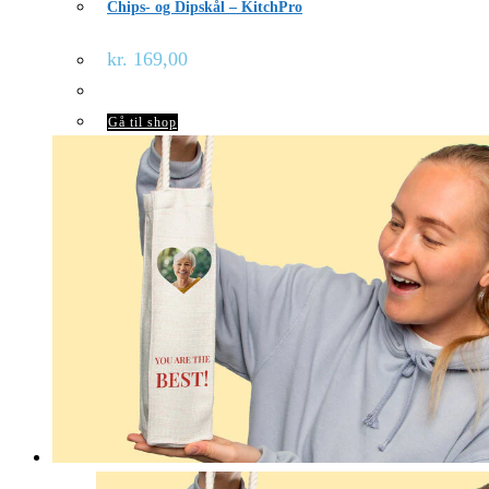
Chips- og Dipskål – KitchPro
kr.
169,00
Gå til shop