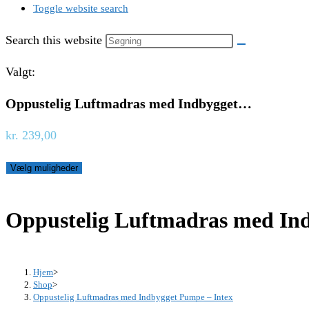
Toggle website search
Search this website
Valgt:
Oppustelig Luftmadras med Indbygget…
kr.
239,00
Vælg muligheder
Oppustelig Luftmadras med In
Hjem
>
Shop
>
Oppustelig Luftmadras med Indbygget Pumpe – Intex